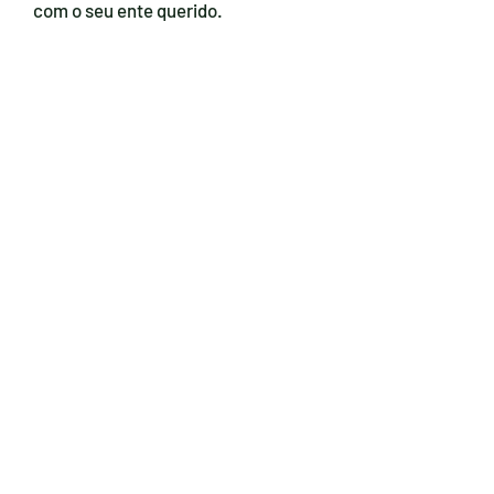
com o seu ente querido.
São abordadas peculiaridades e
dificuldades desta fase da vida,
contribuindo para um melhor
convívio familiar.