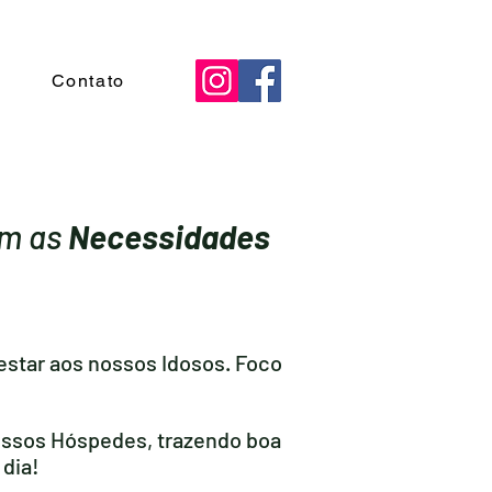
s
Contato
om as
Necessidades
estar aos nossos Idosos. Foco
nossos Hóspedes, trazendo boa
 dia!